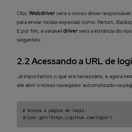
Obs:
Webdriver
será o nosso driver responsáve
para enviar teclas especiais como: Return, Backsp
E por fim, a variável
driver
será a instância do no
seguintes.
2.2 Acessando a URL de log
Já importamos o que era necessário, e agora ire
ele abrir o nosso navegador automatizado na pági
# Acessa a página de login
driver.get(
"https://github.com/login"
)