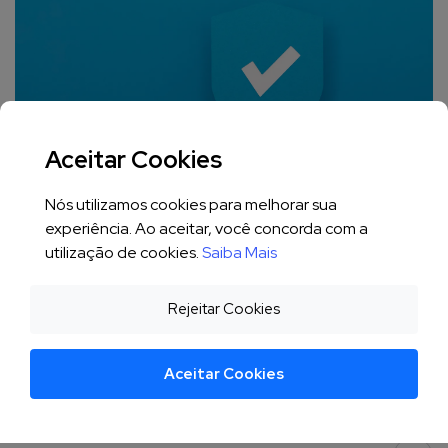
Aceitar Cookies
Nós utilizamos cookies para melhorar sua
LIGHT
experiência. Ao aceitar, você concorda com a
Cibersegurança
utilização de cookies.
Saiba Mais
Protegendo as informações da sua
empresa na web, como fazer isso?
DARK
Rejeitar Cookies
Elson Junior
2 de Janeiro de 2024
4 min de leitura
Aceitar Cookies