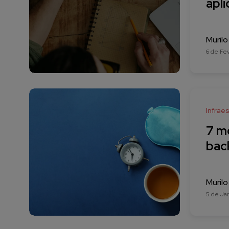
apli
Murilo
6 de Fe
Infraes
7 mo
bac
Murilo
5 de Ja