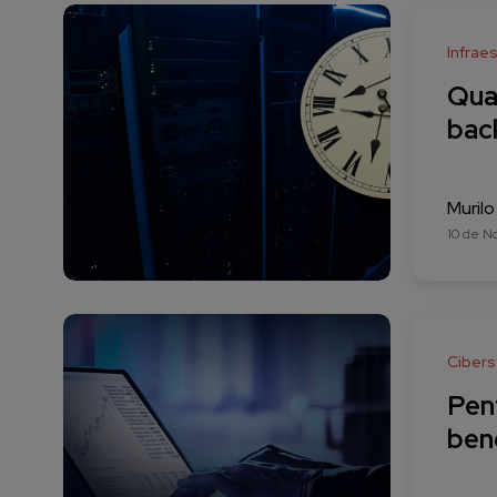
Infraes
Qual
bac
Murilo
10 de N
Ciber
Pen
ben