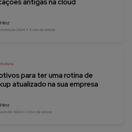
cações antigas na cloud
 Hinz
vereiro de 2024
3 min de leitura
trutura
tivos para ter uma rotina de
kup atualizado na sua empresa
 Hinz
neiro de 2024
3 min de leitura