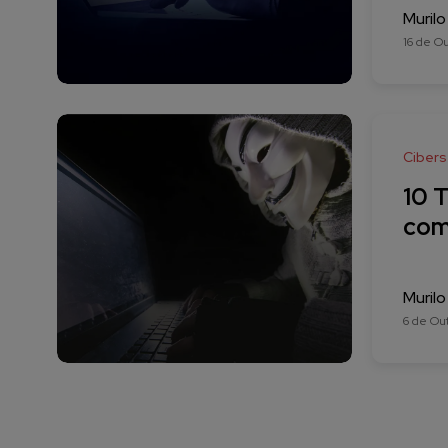
Murilo
16 de O
Ciber
10 
com
Murilo
6 de Ou